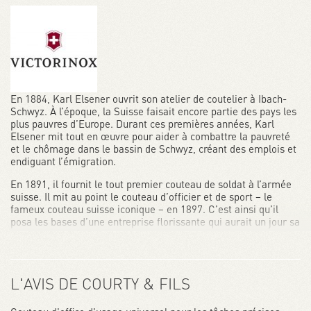
En 1884, Karl Elsener ouvrit son atelier de coutelier à Ibach-
Schwyz. À l’époque, la Suisse faisait encore partie des pays les
plus pauvres d’Europe. Durant ces premières années, Karl
Elsener mit tout en œuvre pour aider à combattre la pauvreté
et le chômage dans le bassin de Schwyz, créant des emplois et
endiguant l’émigration.
En 1891, il fournit le tout premier couteau de soldat à l’armée
suisse. Il mit au point le couteau d’officier et de sport – le
fameux couteau suisse iconique – en 1897. C’est ainsi qu’il
posa les bases d’une entreprise florissante qui aurait un jour sa
place sur la scène internationale.
Au fil des années, son esprit solidaire, ses racines ancrées dans
la région et son respect de valeurs inébranlables ont façonné la
L'AVIS DE COURTY & FILS
philosophie de Victorinox.
Aujourd’hui, Victorinox est une entreprise internationale qui