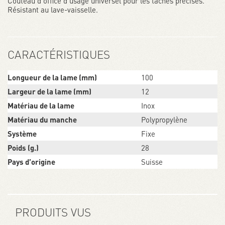
Couteau d'office d'usage universel pour les tâches précises.
propose six catégories de produits : Couteaux Suisses
, Couteau
Résistant au lave-vaisselle.
de cuisine et professionnels, Montres, Bagages et Parfums.
Le
couteau suisse se trouve au cœur de la gamme et joue un rôle
pionnier dans le développement de toutes les catégories de
produits.
CARACTÉRISTIQUES
Longueur de la lame (mm)
100
Largeur de la lame (mm)
12
Matériau de la lame
Inox
Matériau du manche
Polypropylène
Système
Fixe
Poids (g.)
28
Pays d’origine
Suisse
PRODUITS VUS