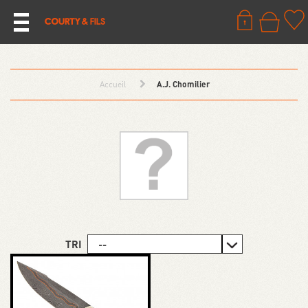
Accueil
A.J. Chomilier
TRI