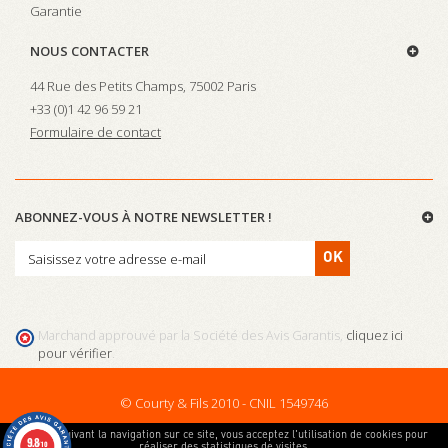
Garantie
NOUS CONTACTER
44 Rue des Petits Champs, 75002 Paris
+33 (0)
1 42 96 59 21
Formulaire de contact
ABONNEZ-VOUS À NOTRE NEWSLETTER !
OK
Marchand approuvé par la Société des Avis Garantis,
cliquez ici
pour vérifier
.
© Courty & Fils 2010 - CNIL 1549746
En poursuivant la navigation sur ce site, vous acceptez l'utilisation de cookies pour
9.8
réaliser des statistiques de visites.
/10