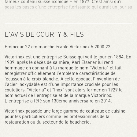
fameux couteau suisse iconique – en 1897. C’est ainsi qu’il
posa les bases d’une entreprise florissante qui aurait un jour sa
place sur la scène internationale.
Au fil des années, son esprit solidaire, ses racines ancrées dans
la région et son respect de valeurs inébranlables ont façonné la
L'AVIS DE COURTY & FILS
philosophie de Victorinox.
Aujourd’hui, Victorinox est une entreprise internationale qui
Eminceur 22 cm manche érable Victorinox 5.2000.22.
propose six catégories de produits : Couteaux Suisses
, Couteau
de cuisine et professionnels, Montres, Bagages et Parfums.
Le
Victorinox est une entreprise Suisse qui voit le jour en 1884. En
couteau suisse se trouve au cœur de la gamme et joue un rôle
1909, après le décès de sa mère, Karl Elsener lui rend
pionnier dans le développement de toutes les catégories de
hommage en donnant à la marque le nom "Victoria" et fait
produits.
enregistrer officiellement l'emblème caractéristique de
'écusson à la croix blanche. A cette époque, l'invention de
l'acier inoxydable est d'une importance cruciale pour les
couteliers. "Victoria" et "Inox" vont alors former en 1929 le
nom actuel de l'entreprise et de la marque Victorinox.
L'entreprise a fêté son 130éme anniversaire en 2014.
Victorinox possède une large gamme de couteaux de cuisine
pour les particuliers comme les professionnels de la
restauration ou du secteur de la boucherie.