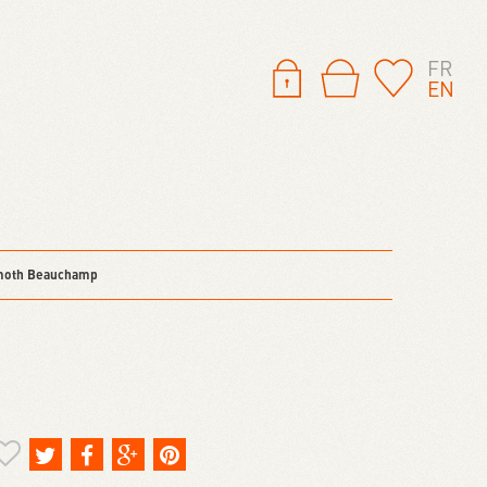
FR
EN
moth Beauchamp