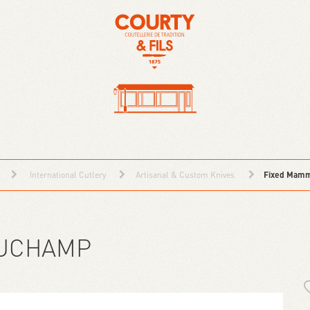
International Cutlery
Artisanal & Custom Knives
Fixed Mam
AUCHAMP