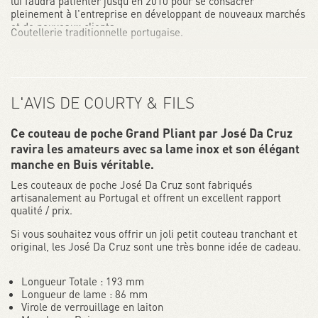
lui faudra patienter jusqu'en 2010 pour se consacrer
pleinement à l'entreprise en développant de nouveaux marchés
et de nouveaux clients.
Coutellerie traditionnelle portugaise.
Depuis 2015 il a été rejoint par son fils Daniel Macias qui
partage la même passion pour la coutellerie que son père tout
en portant sur le métier un regard neuf et plein d'ambition.
Aujourd'hui, la coutellerie José da Cruz et la dernière du village
L'AVIS DE COURTY & FILS
de Palaçoulo. Ensemble, le père et le fils s'efforcent de montrer
tout leur savoir-faire tout en améliorant la qualité de leurs
Ce couteau de poche Grand Pliant par José Da Cruz
couteaux.
ravira les amateurs avec sa lame inox et son élégant
manche en Buis véritable.
Les couteaux de poche José Da Cruz sont fabriqués
artisanalement au Portugal et offrent un excellent rapport
qualité / prix.
Si vous souhaitez vous offrir un joli petit couteau tranchant et
original, les José Da Cruz sont une très bonne idée de cadeau.
Longueur Totale : 193 mm
Longueur de lame : 86 mm
Virole de verrouillage en laiton